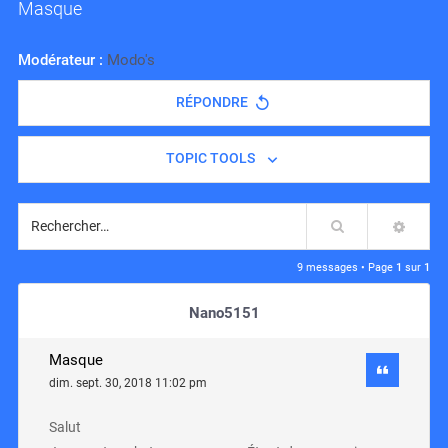
Masque
Modérateur :
Modo's
RÉPONDRE
TOPIC TOOLS
Rechercher
RECH
9 messages • Page
1
sur
1
Nano5151
Masque
dim. sept. 30, 2018 11:02 pm
Salut