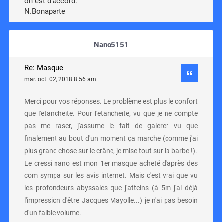
on est d'accord.”
N.Bonaparte
Nano5151
Re: Masque
mar. oct. 02, 2018 8:56 am
Merci pour vos réponses. Le problème est plus le confort
que l'étanchéité. Pour l'étanchéité, vu que je ne compte
pas me raser, j'assume le fait de galerer vu que
finalement au bout d'un moment ça marche (comme j'ai
plus grand chose sur le crâne, je mise tout sur la barbe !).
Le cressi nano est mon 1er masque acheté d'après des
com sympa sur les avis internet. Mais c'est vrai que vu
les profondeurs abyssales que j'atteins (à 5m j'ai déjà
l'impression d'être Jacques Mayolle...) je n'ai pas besoin
d'un faible volume.