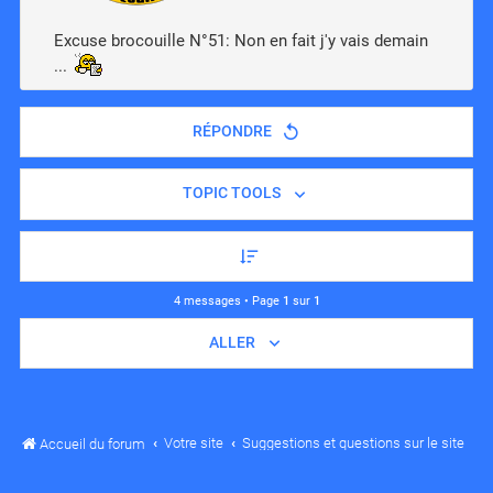
Excuse brocouille N°51: Non en fait j'y vais demain
...
RÉPONDRE
TOPIC TOOLS
4 messages • Page
1
sur
1
ALLER
Votre site
Suggestions et questions sur le site
Accueil du forum