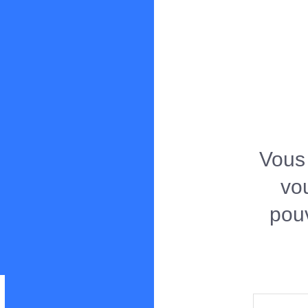
Spearboy
Forum de chasse sous-marine en Méditerranée
Vous 
vo
pouv