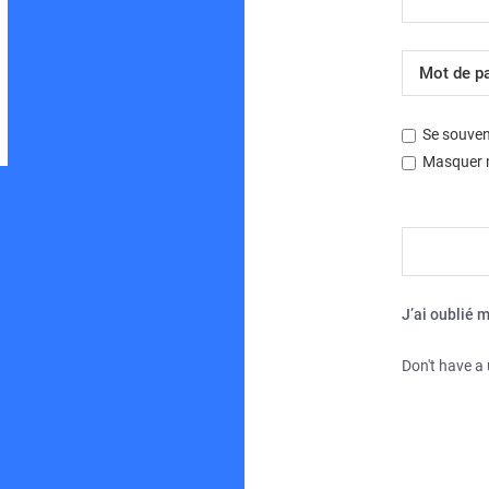
Développé par
phpBB
® Forum Software © phpBB Limited
Traduction française officielle
©
Miles Cellar
| Fuseau horaire sur
UTC+02:00
Se souven
Masquer m
J’ai oublié 
Don't have a