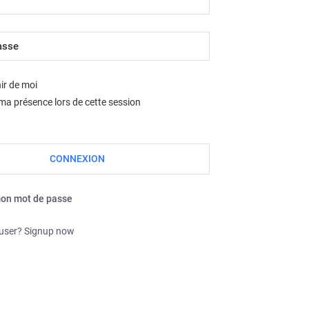
Nous sommes le sam. août 08, 2026 2:40 pm
ir de moi
a présence lors de cette session
mon mot de passe
 user? Signup now