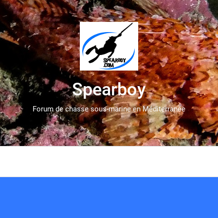
Spearboy
Forum de chasse sous-marine en Méditerranée