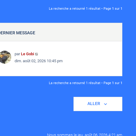
La recherche a retourné 1 résultat • Page
1
sur
1
DERNIER MESSAGE
par
Le Gobi
dim. août 02, 2026 10:45 pm
La recherche a retourné 1 résultat • Page
1
sur
1
ALLER
Nous sommes le jeu. août 06, 2026 4:21 am