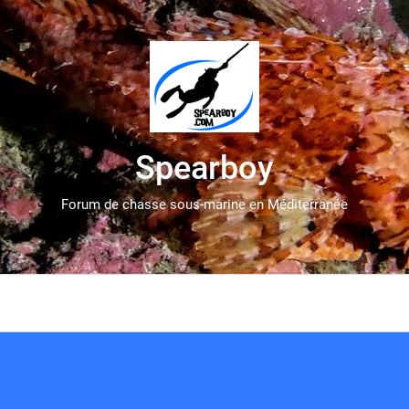
Spearboy
Forum de chasse sous-marine en Méditerranée