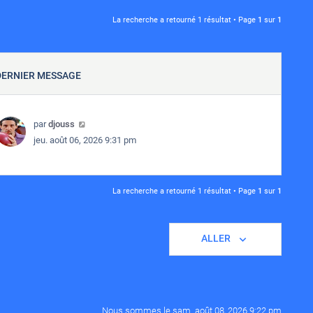
La recherche a retourné 1 résultat • Page
1
sur
1
DERNIER MESSAGE
par
djouss
jeu. août 06, 2026 9:31 pm
La recherche a retourné 1 résultat • Page
1
sur
1
ALLER
Nous sommes le sam. août 08, 2026 9:22 pm