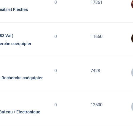
0
17361
sils et Flèches
83 Var)
0
11650
erche coéquipier
0
7428
Recherche coéquipier
s
0
12500
Bateau / Electronique