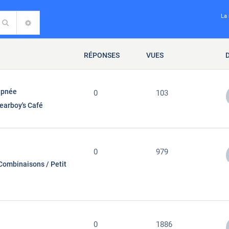
La 
Rechercher
RECHERCHE AVANCÉE
RÉPONSES
VUES
apnée
0
103
earboy's Café
0
979
Combinaisons / Petit
0
1886