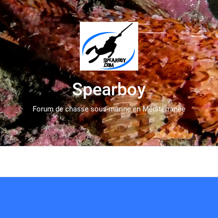
Spearboy
Forum de chasse sous-marine en Méditerranée