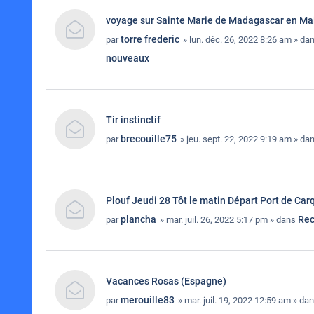
voyage sur Sainte Marie de Madagascar en Ma
torre frederic
par
» lun. déc. 26, 2022 8:26 am » da
nouveaux
Tir instinctif
brecouille75
par
» jeu. sept. 22, 2022 9:19 am » da
Plouf Jeudi 28 Tôt le matin Départ Port de Car
plancha
Rec
par
» mar. juil. 26, 2022 5:17 pm » dans
Vacances Rosas (Espagne)
merouille83
par
» mar. juil. 19, 2022 12:59 am » da