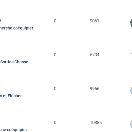
n
0
9061
herche coéquipier
0
6734
Sorties Chasse
s
0
9966
ls et Flèches
0
10885
che coéquipier