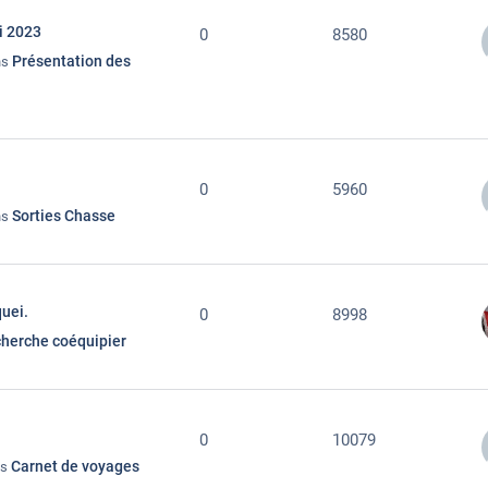
i 2023
0
8580
Présentation des
ns
0
5960
Sorties Chasse
ns
quei.
0
8998
herche coéquipier
0
10079
Carnet de voyages
ns