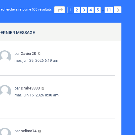
1
PAGE
1
SUR
11
2
3
4
5
11
SUIVA
recherche a retourné 535 résultats
…
DERNIER MESSAGE
par
Xavier28
mer. juil. 29, 2026 6:19 am
par
Drake3333
mar. juin 16, 2026 8:38 am
par
selima74