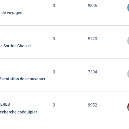
0
8846
t de voyages
0
5720
Sorties Chasse
ans
0
7304
ésentation des nouveaux
IERES
0
8952
echerche coéquipier