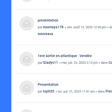
presentation
soumaya178
par
» ven. août 15, 2025 12:50 pm » 
nouveaux
1ere sortie en atlantique : Vendée
Gladys11
Ca
par
» mer. juil. 23, 2025 3:15 pm » dans
Presentation
tojili55
Pré
par
» lun. juil. 21, 2025 11:41 am » dans