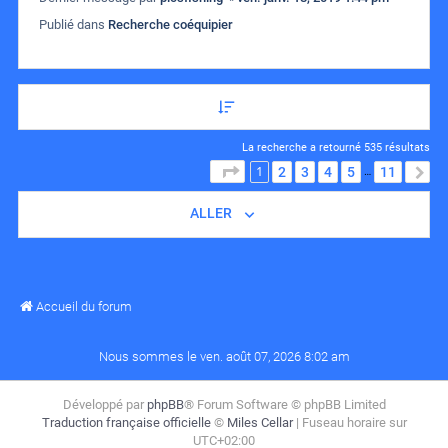
Publié dans
Recherche coéquipier
La recherche a retourné 535 résultats
1
PAGE
1
SUR
11
2
3
4
5
11
S
…
ALLER
Accueil du forum
Nous sommes le ven. août 07, 2026 8:02 am
Développé par
phpBB
® Forum Software © phpBB Limited
Traduction française officielle
©
Miles Cellar
| Fuseau horaire sur
UTC+02:00