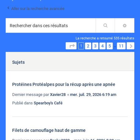
Aller sur la recherche avancée
Rechercher
RECH
La recherche a retourné 535 résultats
1
PAGE
1
SUR
11
2
3
4
5
11
S
…
Sujets
Protéines Protéalpes pour la récup après une apnée
Dernier message par
Xavier28
«
mer. juil. 29, 2026 6:19 am
Publié dans
Spearboy's Café
Filets de camouflage haut de gamme