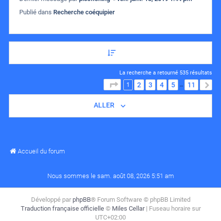
Publié dans
Recherche coéquipier
La recherche a retourné 535 résultats
1
PAGE
1
SUR
11
2
3
4
5
11
S
…
ALLER
Accueil du forum
Nous sommes le sam. août 08, 2026 5:51 am
Développé par
phpBB
® Forum Software © phpBB Limited
Traduction française officielle
©
Miles Cellar
| Fuseau horaire sur
UTC+02:00