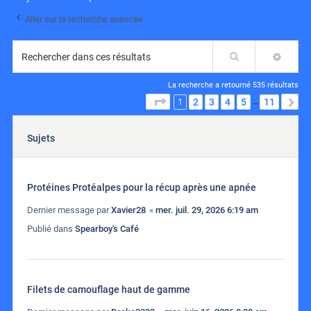
Aller sur la recherche avancée
Rechercher
RECH
La recherche a retourné 535 résultats
1
PAGE
1
SUR
11
2
3
4
5
11
S
…
Sujets
Protéines Protéalpes pour la récup après une apnée
Dernier message par
Xavier28
«
mer. juil. 29, 2026 6:19 am
Publié dans
Spearboy's Café
Filets de camouflage haut de gamme