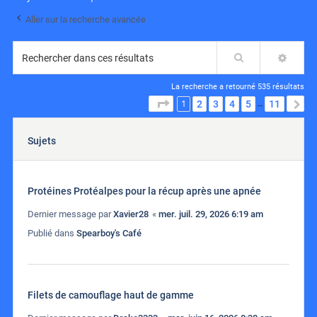
Aller sur la recherche avancée
Rechercher
RECH
La recherche a retourné 535 résultats
1
PAGE
1
SUR
11
2
3
4
5
11
S
…
Sujets
Protéines Protéalpes pour la récup après une apnée
Dernier message par
Xavier28
«
mer. juil. 29, 2026 6:19 am
Publié dans
Spearboy's Café
Filets de camouflage haut de gamme