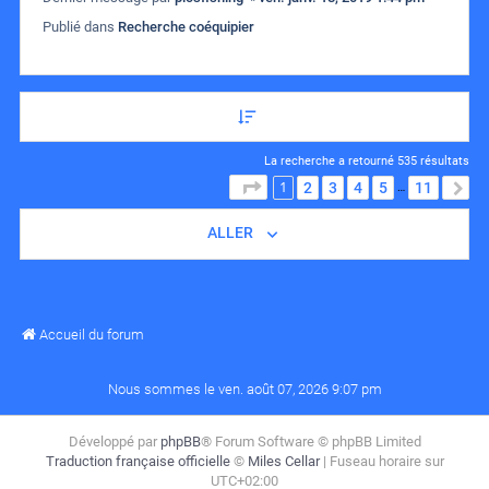
Publié dans
Recherche coéquipier
La recherche a retourné 535 résultats
1
PAGE
1
SUR
11
2
3
4
5
11
S
…
ALLER
Accueil du forum
Nous sommes le ven. août 07, 2026 9:07 pm
Développé par
phpBB
® Forum Software © phpBB Limited
Traduction française officielle
©
Miles Cellar
| Fuseau horaire sur
UTC+02:00