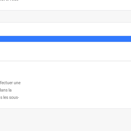
ffectuer une
dans la
s les sous-