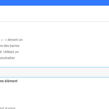
 « - » devant un
tre des barres
é. Utilisez un
 souhaitez
mme élément
out si vous