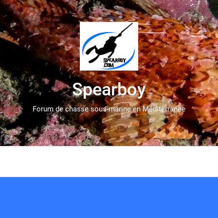
Spearboy
Forum de chasse sous-marine en Méditerranée