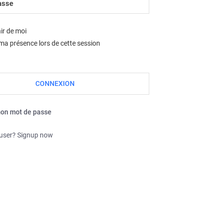
Nous sommes le jeu. août 06, 2026 11:50 pm
ir de moi
a présence lors de cette session
mon mot de passe
 user? Signup now