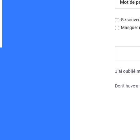
Se souven
Masquer m
Développé par
phpBB
® Forum Software © phpBB Limited
Traduction française officielle
©
Miles Cellar
| Fuseau horaire sur
UTC+02:00
J’ai oublié 
Don't have a