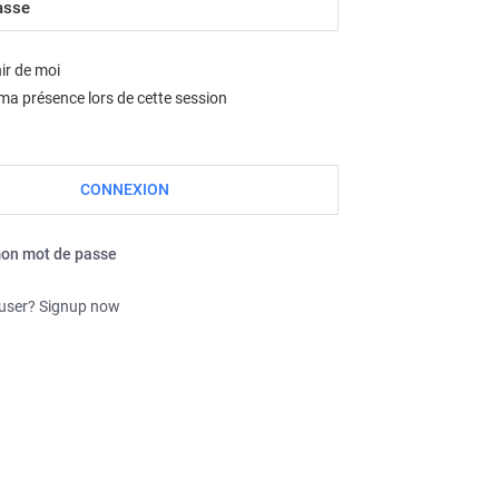
Nous sommes le sam. août 08, 2026 9:27 am
ir de moi
a présence lors de cette session
mon mot de passe
 user? Signup now