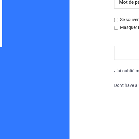
Se souven
Masquer m
Développé par
phpBB
® Forum Software © phpBB Limited
Traduction française officielle
©
Miles Cellar
| Fuseau horaire sur
UTC+02:00
J’ai oublié 
Don't have a