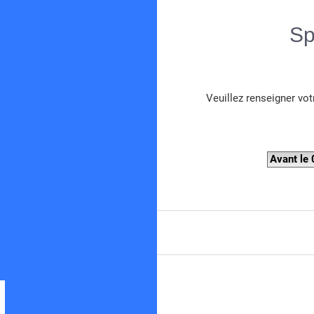
Sp
Veuillez renseigner vot
Spearboy
Forum de chasse sous-marine en Méditerranée
Avant le