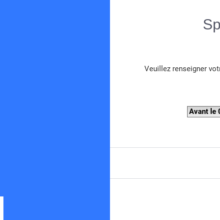
Sp
Veuillez renseigner vot
Spearboy
Forum de chasse sous-marine en Méditerranée
Avant le