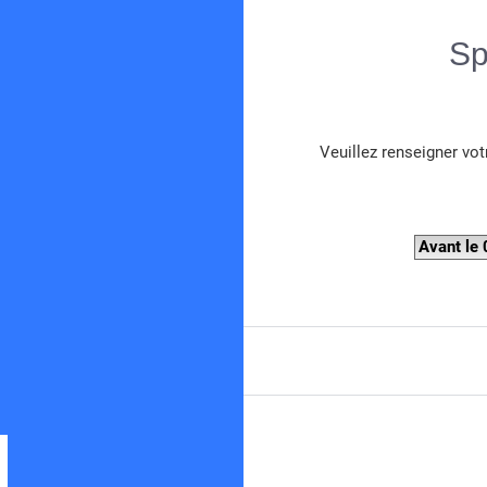
Sp
Veuillez renseigner vot
Spearboy
Forum de chasse sous-marine en Méditerranée
Avant le