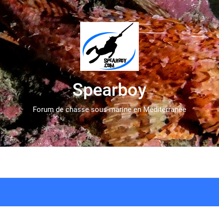
Spearboy
Forum de chasse sous-marine en Méditerranée