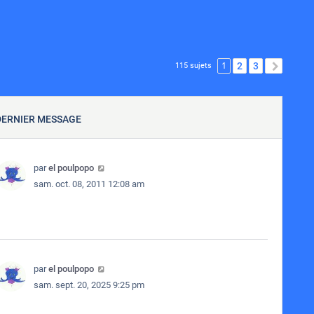
1
2
3
SUIVA
115 sujets
DERNIER MESSAGE
par
el poulpopo
sam. oct. 08, 2011 12:08 am
par
el poulpopo
sam. sept. 20, 2025 9:25 pm