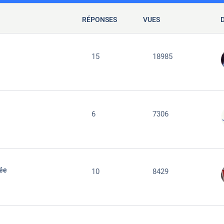
RÉPONSES
VUES
15
18985
6
7306
née
10
8429