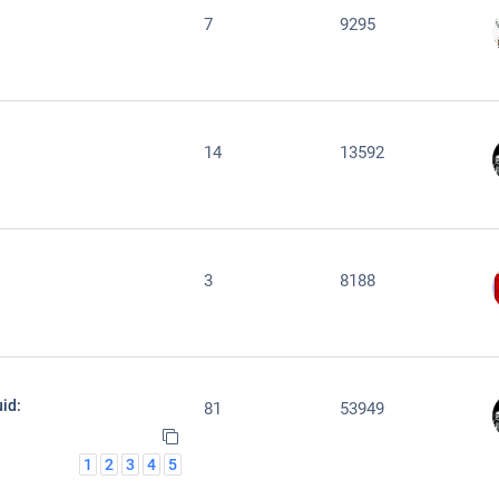
7
9295
14
13592
3
8188
id:
81
53949
1
2
3
4
5