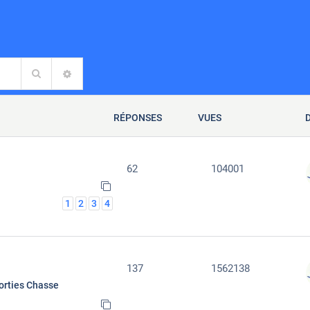
Rechercher
RECHERCHE AVANCÉE
RÉPONSES
VUES
62
104001
1
2
3
4
137
1562138
orties Chasse