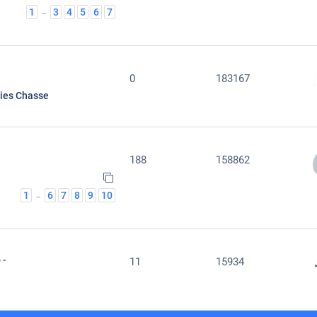
1
3
4
5
6
7
…
0
183167
ties Chasse
188
158862
1
6
7
8
9
10
…
 -
11
15934