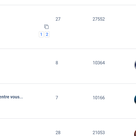
27
27552
1
2
8
10364
entre vous...
7
10166
28
21053