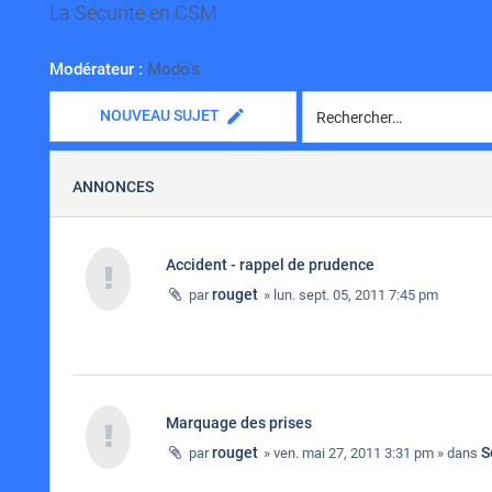
La Sécurité en CSM
Modérateur :
Modo's
NOUVEAU SUJET
ANNONCES
Accident - rappel de prudence
rouget
par
» lun. sept. 05, 2011 7:45 pm
Marquage des prises
rouget
S
par
» ven. mai 27, 2011 3:31 pm » dans