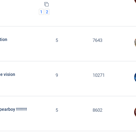
1
2
tion
5
7643
e vision
9
10271
rboy !!!!!!!!!
5
8602