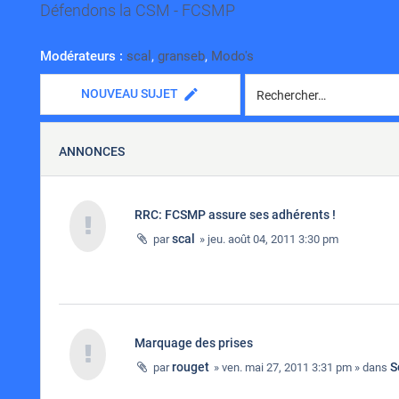
Défendons la CSM - FCSMP
Modérateurs :
scal
,
granseb
,
Modo's
NOUVEAU SUJET
ANNONCES
RRC: FCSMP assure ses adhérents !
scal
par
» jeu. août 04, 2011 3:30 pm
Marquage des prises
rouget
S
par
» ven. mai 27, 2011 3:31 pm » dans