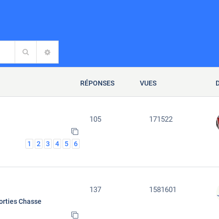
Rechercher
RECHERCHE AVANCÉE
RÉPONSES
VUES
105
171522
1
2
3
4
5
6
137
1581601
orties Chasse