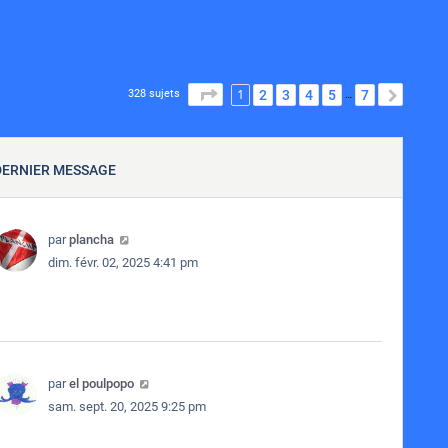
1
PAGE
1
SUR
7
2
3
4
5
7
SUIVA
328 sujets
…
DERNIER MESSAGE
par
plancha
dim. févr. 02, 2025 4:41 pm
par
el poulpopo
sam. sept. 20, 2025 9:25 pm