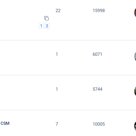
22
15998
1
2
1
6071
1
5744
a CSM
7
10005