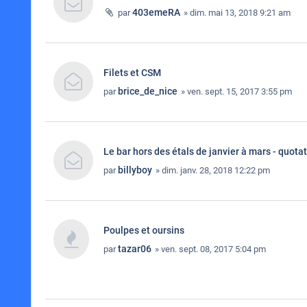
403emeRA
par
» dim. mai 13, 2018 9:21 am
Filets et CSM
brice_de_nice
par
» ven. sept. 15, 2017 3:55 pm
Le bar hors des étals de janvier à mars - quota
billyboy
par
» dim. janv. 28, 2018 12:22 pm
Poulpes et oursins
tazar06
par
» ven. sept. 08, 2017 5:04 pm