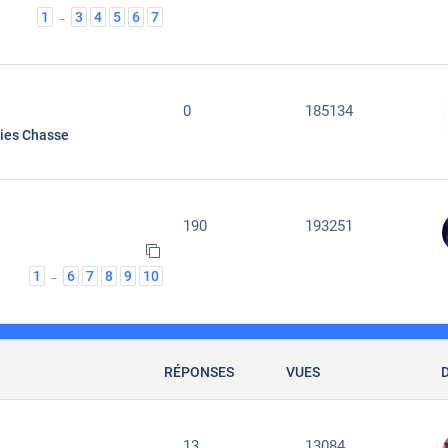
1
3
4
5
6
7
…
0
185134
ties Chasse
190
193251
1
6
7
8
9
10
…
RÉPONSES
VUES
13
13084