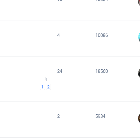
4
10086
24
18560
1
2
2
5934