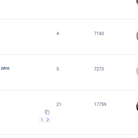
4
7143
t zéro
5
7273
21
17759
1
2