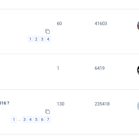
60
41603
1
2
3
4
1
6419
016 ?
130
235418
1
3
4
5
6
7
…