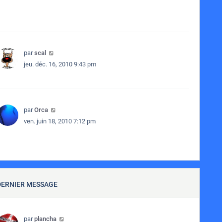
par
scal
jeu. déc. 16, 2010 9:43 pm
par
Orca
ven. juin 18, 2010 7:12 pm
DERNIER MESSAGE
par
plancha