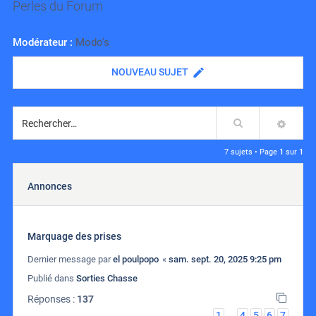
Perles du Forum
Modérateur :
Modo's
NOUVEAU SUJET
Rechercher
RECH
7 sujets • Page
1
sur
1
Annonces
Marquage des prises
Dernier message par
el poulpopo
«
sam. sept. 20, 2025 9:25 pm
Publié dans
Sorties Chasse
Réponses :
137
1
4
5
6
7
…