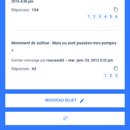
2016 4:36 pm
Réponses :
104
1
2
3
4
5
6
Momment de solitue : Mais ou sont passées mes pompes
?
Dernier message par
roucaou83
«
mar. janv. 03, 2012 5:32 pm
Réponses :
43
1
2
3
NOUVEAU SUJET