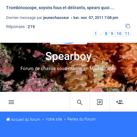
couiz ciné (anciennement mini sten)
Trombinoscope, soyons fous et délirants, spears quoi....
Dernier message par
Dernier message par
nono83
jeunechasseur
«
mer. déc. 07, 2011 12:49 pm
«
lun. nov. 07, 2011 7:08 pm
Réponses :
Réponses :
208
219
1
1
8
8
9
9
10
10
11
11
…
…
Spearboy
Forum de chasse sous-marine en Méditerranée
Votre site
Perles du Forum
Accueil du forum