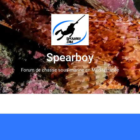
Spearboy
Forum de chasse sous-marine en Méditerranée