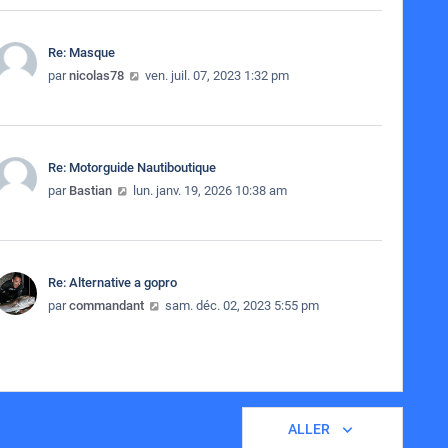
Re: Masque
Consulter le dernier message
par
nicolas78
ven. juil. 07, 2023 1:32 pm
Re: Motorguide Nautiboutique
Consulter le dernier message
par
Bastian
lun. janv. 19, 2026 10:38 am
Re: Alternative a gopro
Consulter le dernier message
par
commandant
sam. déc. 02, 2023 5:55 pm
ALLER