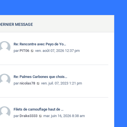
DERNIER MESSAGE
Re: Rencontre avec Peyo de Yo…
Consulter le dernier message
par
PIT06
ven. août 07, 2026 12:37 pm
Re: Palmes Carbones que chois…
Consulter le dernier message
par
nicolas78
ven. juil. 07, 2023 1:21 pm
Filets de camouflage haut de …
Consulter le dernier message
par
Drake3333
mar. juin 16, 2026 8:38 am