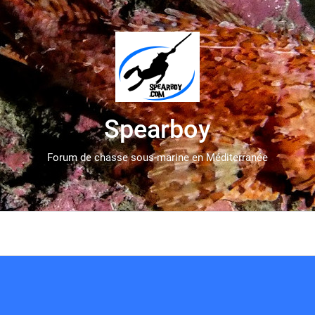
Spearboy
Forum de chasse sous-marine en Méditerranée