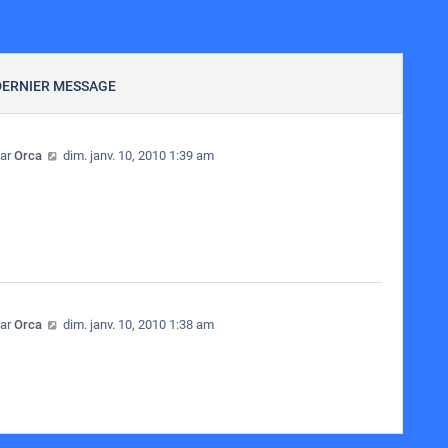
DERNIER MESSAGE
Consulter le dernier message
ar
Orca
dim. janv. 10, 2010 1:39 am
Consulter le dernier message
ar
Orca
dim. janv. 10, 2010 1:38 am