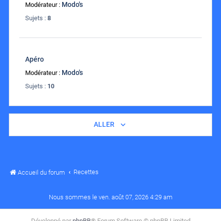
Modo's
Modérateur :
Sujets :
8
Apéro
Modo's
Modérateur :
Sujets :
10
ALLER
Recettes
Accueil du forum
Nous sommes le ven. août 07, 2026 4:29 am
Développé par
phpBB
® Forum Software © phpBB Limited