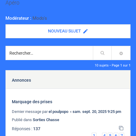
Apéro
Modérateur :
Modo's
NOUVEAU SUJET
Rechercher
RECH
10 sujets • Page
1
sur
1
Annonces
Marquage des prises
Dernier message par
el poulpopo
«
sam. sept. 20, 2025 9:25 pm
Publié dans
Sorties Chasse
Réponses :
137
1
4
5
6
7
…