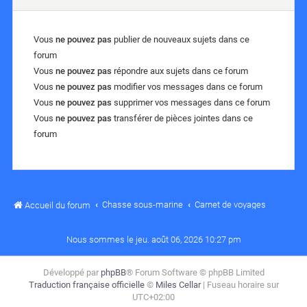
Vous
ne pouvez pas
publier de nouveaux sujets dans ce
forum
Vous
ne pouvez pas
répondre aux sujets dans ce forum
Vous
ne pouvez pas
modifier vos messages dans ce forum
Vous
ne pouvez pas
supprimer vos messages dans ce forum
Vous
ne pouvez pas
transférer de pièces jointes dans ce
forum
Chasse sous-marine
Carnet de voyages
Accueil du forum
Nous sommes le jeu. août 06, 2026 10:27 pm
Développé par
phpBB
® Forum Software © phpBB Limited
Traduction française officielle
©
Miles Cellar
| Fuseau horaire sur
UTC+02:00