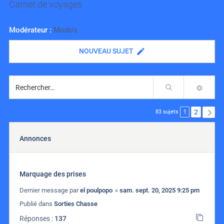
Carnet de voyages
Modérateur :
Modo's
NOUVEAU SUJET
Rechercher
RECH
1
2
S
83 sujets
Annonces
Marquage des prises
Dernier message par
el poulpopo
«
sam. sept. 20, 2025 9:25 pm
Publié dans
Sorties Chasse
Réponses :
137