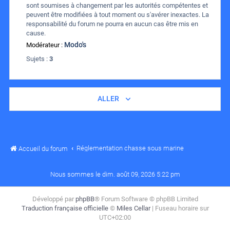
sont soumises à changement par les autorités compétentes et
peuvent être modifiées à tout moment ou s'avérer inexactes. La
responsabilité du forum ne pourra en aucun cas être mis en
cause.
Modo's
Modérateur :
Sujets :
3
ALLER
Réglementation chasse sous marine
Accueil du forum
Nous sommes le dim. août 09, 2026 5:22 pm
Développé par
phpBB
® Forum Software © phpBB Limited
Traduction française officielle
©
Miles Cellar
| Fuseau horaire sur
UTC+02:00