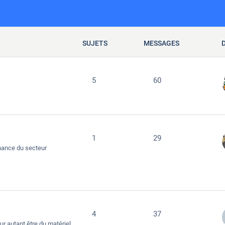
SUJETS
MESSAGES
5
60
1
29
inance du secteur
4
37
r autant être du matériel.