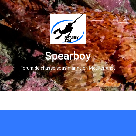
Spearboy
Forum de chasse sous-marine en Méditerranée