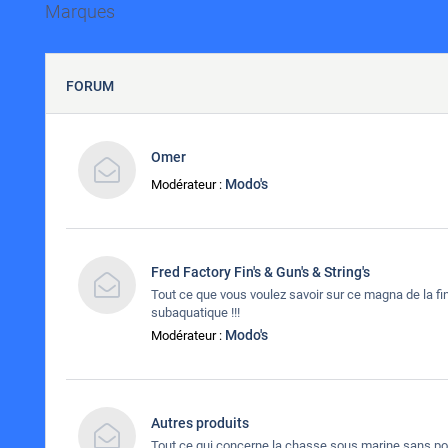
Marques
FORUM
Omer
Modo's
Modérateur :
Fred Factory Fin's & Gun's & String's
Tout ce que vous voulez savoir sur ce magna de la f
subaquatique !!!
Modo's
Modérateur :
Autres produits
Tout ce qui concerne la chasse sous marine sans pou