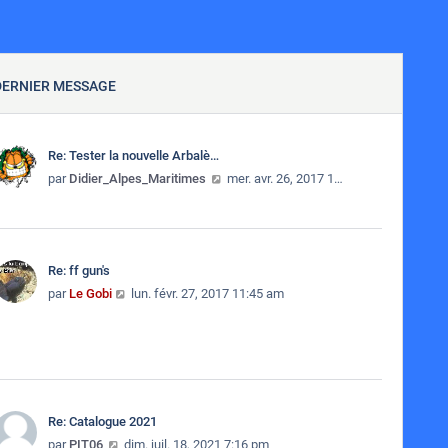
DERNIER MESSAGE
Re: Tester la nouvelle Arbalè…
Consulter le dernier message
par
Didier_Alpes_Maritimes
mer. avr. 26, 2017 11:40 am
Re: ff gun's
Consulter le dernier message
par
Le Gobi
lun. févr. 27, 2017 11:45 am
Re: Catalogue 2021
Consulter le dernier message
par
PIT06
dim. juil. 18, 2021 7:16 pm