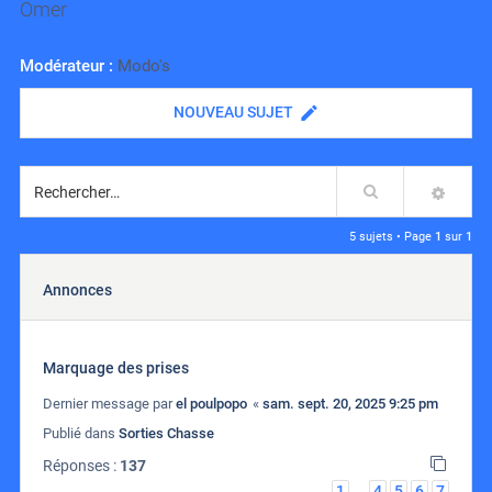
Omer
Modérateur :
Modo's
NOUVEAU SUJET
Rechercher
RECH
5 sujets • Page
1
sur
1
Annonces
Marquage des prises
Dernier message par
el poulpopo
«
sam. sept. 20, 2025 9:25 pm
Publié dans
Sorties Chasse
Réponses :
137
1
4
5
6
7
…