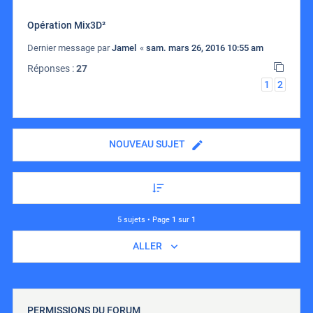
Opération Mix3D²
Dernier message par
Jamel
«
sam. mars 26, 2016 10:55 am
Réponses :
27
1
2
NOUVEAU SUJET
5 sujets • Page
1
sur
1
ALLER
PERMISSIONS DU FORUM