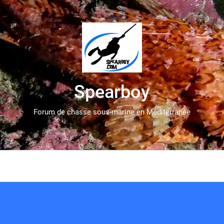
Spearboy
Forum de chasse sous-marine en Méditerranée