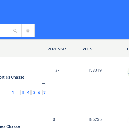
Rechercher
RECHERCHE AVANCÉE
RÉPONSES
VUES
137
1583191
orties Chasse
1
3
4
5
6
7
…
0
185236
ties Chasse