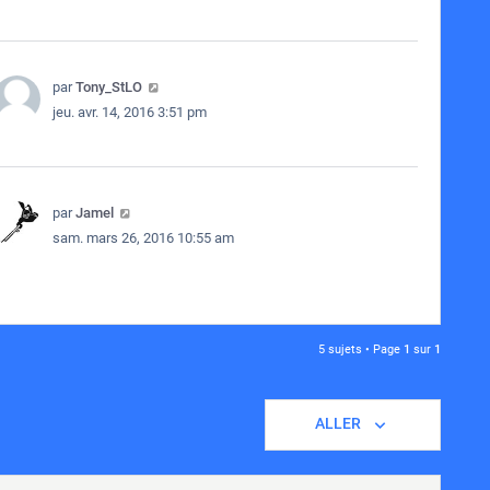
par
Tony_StLO
jeu. avr. 14, 2016 3:51 pm
par
Jamel
sam. mars 26, 2016 10:55 am
5 sujets • Page
1
sur
1
ALLER