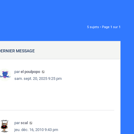
5 sujets • Page
1
sur
1
DERNIER MESSAGE
par
el poulpopo
sam. sept. 20, 2025 9:25 pm
par
scal
jeu. déc. 16, 2010 9:43 pm