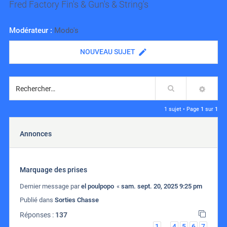
Fred Factory Fin's & Gun's & String's
Modérateur :
Modo's
NOUVEAU SUJET
Rechercher
RECH
1 sujet • Page
1
sur
1
Annonces
Marquage des prises
Dernier message par
el poulpopo
«
sam. sept. 20, 2025 9:25 pm
Publié dans
Sorties Chasse
Réponses :
137
1
4
5
6
7
…