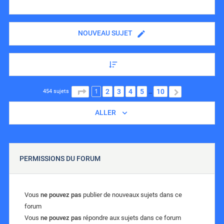
NOUVEAU SUJET
1
PAGE
1
SUR
10
2
3
4
5
10
SUIVANT
454 sujets
…
ALLER
PERMISSIONS DU FORUM
Vous
ne pouvez pas
publier de nouveaux sujets dans ce
forum
Vous
ne pouvez pas
répondre aux sujets dans ce forum