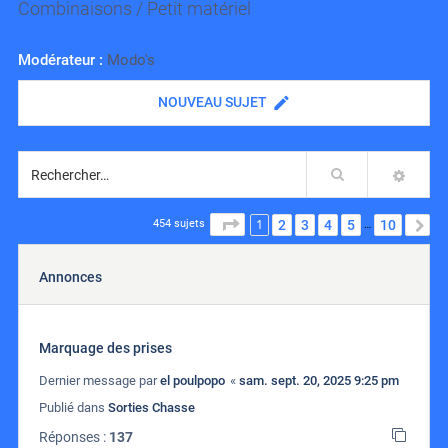
Combinaisons / Petit matériel
Modérateur :
Modo's
NOUVEAU SUJET
Rechercher
RECH
1
PAGE
1
SUR
10
2
3
4
5
10
S
454 sujets
…
Annonces
Marquage des prises
Dernier message par
el poulpopo
«
sam. sept. 20, 2025 9:25 pm
Publié dans
Sorties Chasse
Réponses :
137