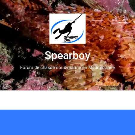
Spearboy
Forum de chasse sous-marine en Méditerranée