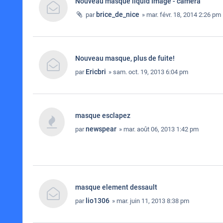
Nouveau masque liquid Image - camera
brice_de_nice
par
» mar. févr. 18, 2014 2:26 pm
Nouveau masque, plus de fuite!
Ericbri
par
» sam. oct. 19, 2013 6:04 pm
masque esclapez
newspear
par
» mar. août 06, 2013 1:42 pm
masque element dessault
lio1306
par
» mar. juin 11, 2013 8:38 pm