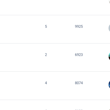
5
9925
2
6923
4
8074