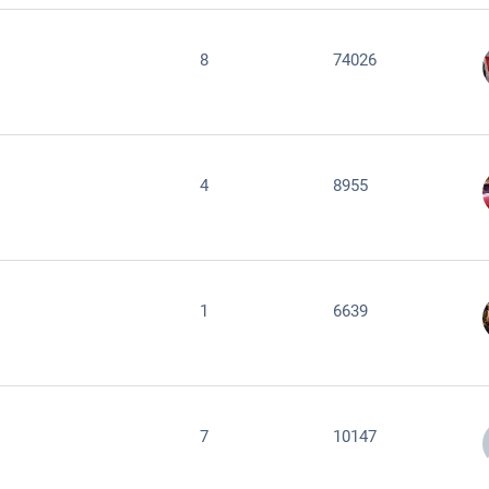
8
74026
4
8955
1
6639
7
10147