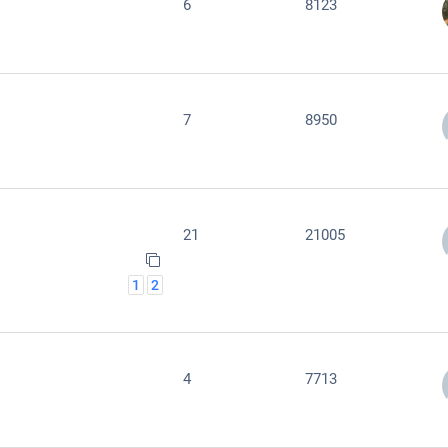
6
8123
7
8950
21
21005
1
2
4
7713