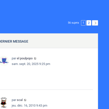
1
2
SUIVA
56 sujets
DERNIER MESSAGE
par
el poulpopo
sam. sept. 20, 2025 9:25 pm
par
scal
jeu. déc. 16, 2010 9:43 pm