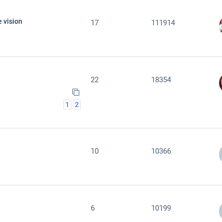
 vision
17
111914
22
18354
1
2
10
10366
6
10199