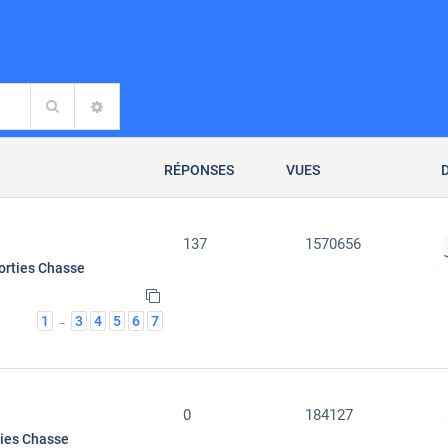
Rechercher
RECHERCHE AVANCÉE
RÉPONSES
VUES
137
1570656
orties Chasse
1
3
4
5
6
7
…
0
184127
ties Chasse