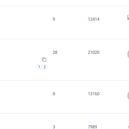
9
12414
28
21020
1
2
8
13160
3
7989