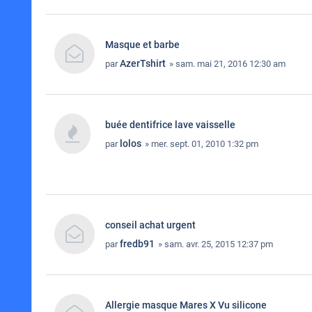
Masque et barbe
AzerTshirt
par
» sam. mai 21, 2016 12:30 am
buée dentifrice lave vaisselle
lolos
par
» mer. sept. 01, 2010 1:32 pm
conseil achat urgent
fredb91
par
» sam. avr. 25, 2015 12:37 pm
Allergie masque Mares X Vu silicone