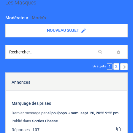
Les Masques
Modérateur :
Modo's
NOUVEAU SUJET
Rechercher
RECH
1
2
S
56 sujets
Annonces
Marquage des prises
Dernier message par
el poulpopo
«
sam. sept. 20, 2025 9:25 pm
Publié dans
Sorties Chasse
Réponses :
137