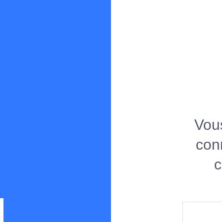
Spearboy
Forum de chasse sous-marine en Méditerranée
Vous
con
c