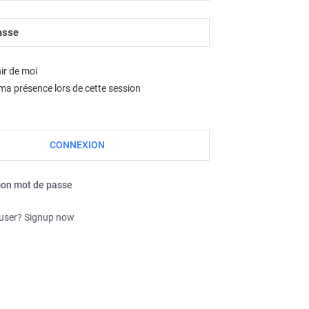
Nous sommes le jeu. août 06, 2026 10:15 am
ir de moi
a présence lors de cette session
mon mot de passe
 user? Signup now