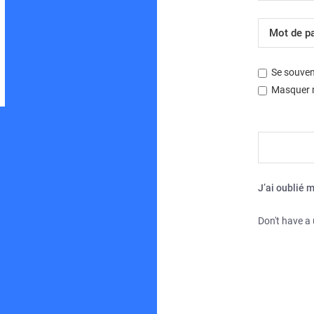
Développé par
phpBB
® Forum Software © phpBB Limited
Se souven
Traduction française officielle
©
Miles Cellar
| Fuseau horaire sur
UTC+02:00
Masquer m
J’ai oublié 
Don't have a