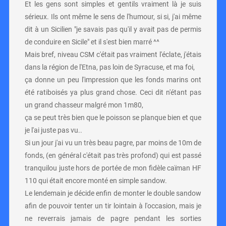
Et les gens sont simples et gentils vraiment là je suis
sérieux. Ils ont même le sens de l'humour, si si, j'ai même
dit à un Sicilien "je savais pas qu'il y avait pas de permis
de conduire en Sicile" et il s'est bien marré ^^
Mais bref, niveau CSM c'était pas vraiment l'éclate, j'étais
dans la région de l'Etna, pas loin de Syracuse, et ma foi,
ça donne un peu l'impression que les fonds marins ont
été ratiboisés ya plus grand chose. Ceci dit n'étant pas
un grand chasseur malgré mon 1m80,
ça se peut très bien que le poisson se planque bien et que
je l'ai juste pas vu..
Si un jour j'ai vu un très beau pagre, par moins de 10m de
fonds, (en général c'était pas très profond) qui est passé
tranquilou juste hors de portée de mon fidèle caïman HF
110 qui était encore monté en simple sandow.
Le lendemain je décide enfin de monter le double sandow
afin de pouvoir tenter un tir lointain à l'occasion, mais je
ne reverrais jamais de pagre pendant les sorties