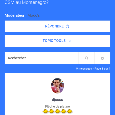
CSM au Montenegro?
Modérateur :
Modo's
RÉPONDRE
TOPIC TOOLS
Rechercher
RECH
9 messages • Page
1
sur
1
djouss
Flèche de platine