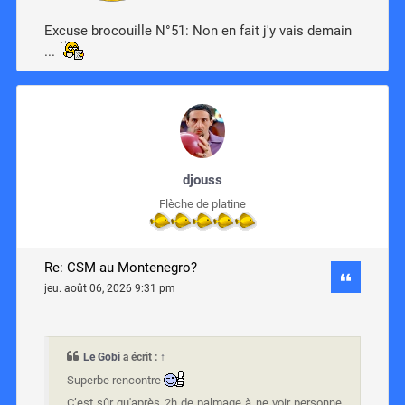
Excuse brocouille N°51: Non en fait j'y vais demain
...
djouss
Flèche de platine
Re: CSM au Montenegro?
jeu. août 06, 2026 9:31 pm
Le Gobi
a écrit :
↑
Superbe rencontre
C’est sûr qu'après 2h de palmage à ne voir personne