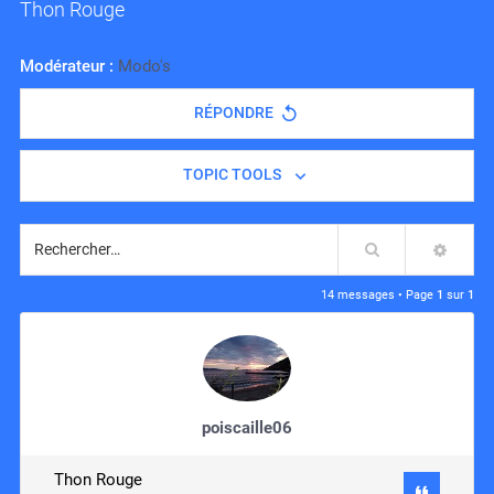
Thon Rouge
Modérateur :
Modo's
RÉPONDRE
TOPIC TOOLS
Rechercher
RECH
14 messages • Page
1
sur
1
poiscaille06
Thon Rouge