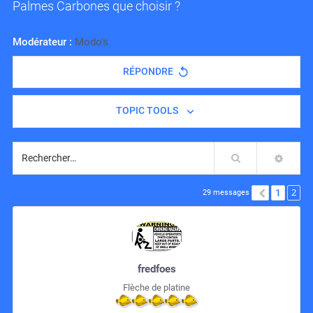
Palmes Carbones que choisir ?
Modérateur :
Modo's
RÉPONDRE
TOPIC TOOLS
Rechercher
RECH
2
1
PRÉCÉD
29 messages
fredfoes
Flèche de platine