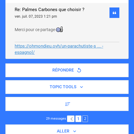
Re: Palmes Carbones que choisir ?
ven. juil. 07, 2023 1:21 pm
Merci pour ce partage
https://ohmondieu.ovh/un-parachutiste-s ... -
espagnol/
RÉPONDRE
TOPIC TOOLS
2
1
PRÉCÉDENT
29 messages
ALLER