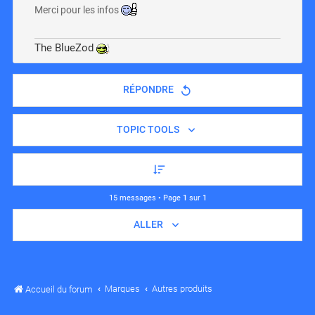
Merci pour les infos
The BlueZod
RÉPONDRE
TOPIC TOOLS
15 messages • Page
1
sur
1
ALLER
Marques
Autres produits
Accueil du forum