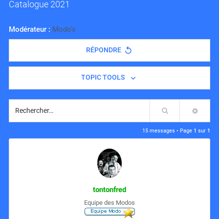
Catalogue 2021
Modérateur :
Modo's
RÉPONDRE
TOPIC TOOLS
Rechercher
RECH
15 messages • Page
1
sur
1
tontonfred
Equipe des Modos