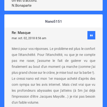
on est d'accord.”
N.Bonaparte
Nano5151
Re: Masque
mar. oct. 02, 2018 8:56 am
Merci pour vos réponses. Le problème est plus le confort
que l'étanchéité. Pour l'étanchéité, vu que je ne compte
pas me raser, j'assume le fait de galerer vu que
finalement au bout d'un moment ça marche (comme j'ai
plus grand chose sur le crâne, je mise tout sur la barbe !).
Le cressi nano est mon 1er masque acheté d'après des
com sympa sur les avis internet. Mais c'est vrai que vu
les profondeurs abyssales que j'atteins (à 5m j'ai déjà
l'impression d'être Jacques Mayolle...) je n'ai pas besoin
d'un faible volume.