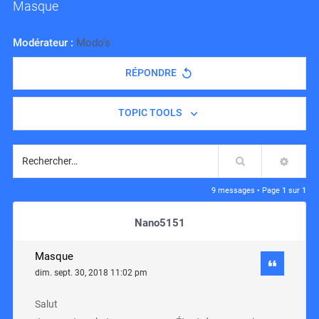
Masque
Modérateur :
Modo's
RÉPONDRE
TOPIC TOOLS
Rechercher
RECH
9 messages • Page
1
sur
1
Nano5151
Masque
dim. sept. 30, 2018 11:02 pm
Salut